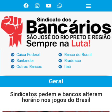
Caixa Federal
Banco do Brasil
Santander
Bradesco
Outros Bancos
Itaú
Geral
Sindicatos pedem e bancos alteram
horário nos jogos do Brasil