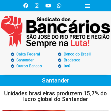
Caixa Federal
Banco do Brasil
Santander
Bradesco
Outros Bancos
Itaú
Santander
Unidades brasileiras produzem 15,7% do
lucro global do Santander