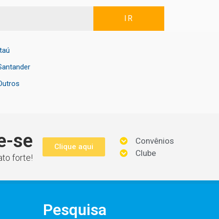
IR
Itaú
Santander
Outros
e-se
Convênios
Clique aqui
Clube
to forte!
Pesquisa