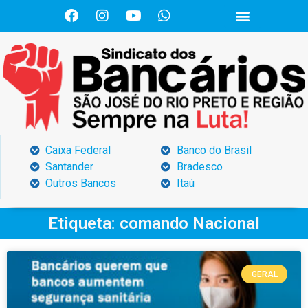
Caixa Federal
Banco do Brasil
Santander
Bradesco
Outros Bancos
Itaú
Etiqueta: comando Nacional
GERAL