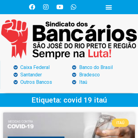
Caixa Federal
Banco do Brasil
Santander
Bradesco
Outros Bancos
Itaú
Etiqueta: covid 19 itaú
ITAÚ