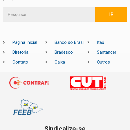
IR
Página Inicial
Banco do Brasil
Itaú
Diretoria
Bradesco
Santander
Contato
Caixa
Outros
Sindicalize-se