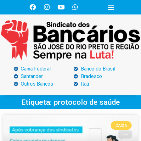
Caixa Federal
Banco do Brasil
Santander
Bradesco
Outros Bancos
Itaú
Etiqueta: protocolo de saúde
CAIXA