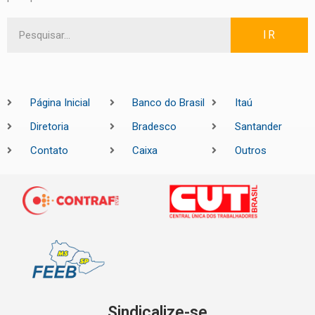
IR
Página Inicial
Banco do Brasil
Itaú
Diretoria
Bradesco
Santander
Contato
Caixa
Outros
Sindicalize-se