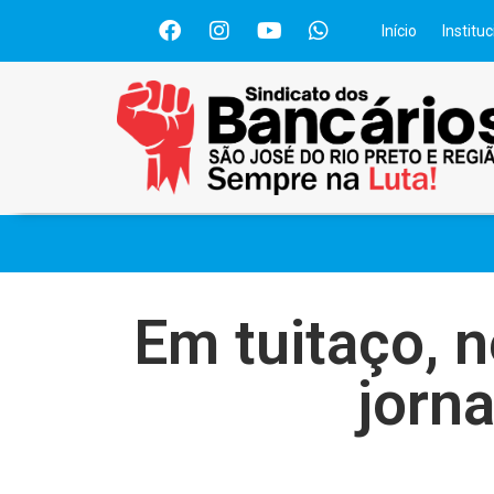
Início
Instituc
Em tuitaço, n
jorn