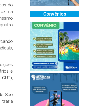
pos do
róxima
Convênios
 mesmo
 quatro
rcando
dicais,
ndições
rios e
-CUT),
de São
traria