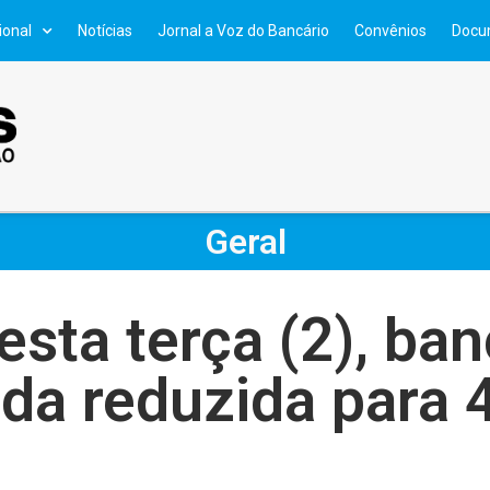
ional
Notícias
Jornal a Voz do Bancário
Convênios
Docu
Geral
esta terça (2), b
ada reduzida para 4