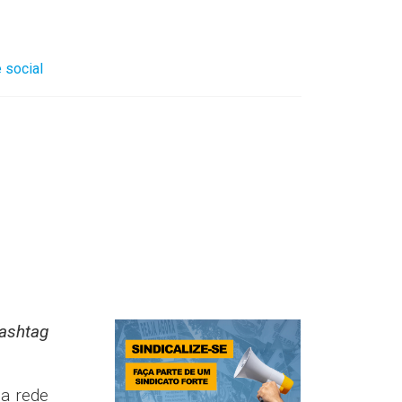
 social
shtag
na rede