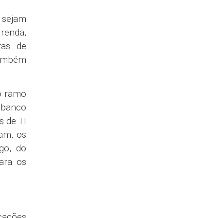
 sejam
renda,
ras de
também
o ramo
 banco
s de TI
am, os
go, do
ara os
icações