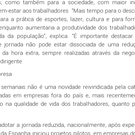
es, como também para a sociedade, com maior in
 bem-estar aos trabalhadores. “Mais tempo para o des
para a prática de esportes, lazer, cultura e para fo
 enquanto aumentaria a produtividade dos trabalhad
a da população”, explica. “É importante destacar
 jornada não pode estar dissociada de uma redu
e da hora extra, sempre realizadas através da nego
dirigente.
presa
 semanais não é uma novidade reivindicada pela ca
lizadas em empresas fora do país e, mais recenteme
nto na qualidade de vida dos trabalhadores, quanto 
 adotar a jornada reduzida, nacionalmente, após expe
da Espanha iniciou projetos pilotos, em empresas d