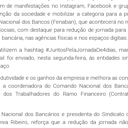
ém de manifestações no Instagram, Facebook e gru
ção da sociedade e mobilizar a categoria para a p
Nacional dos Bancos (Fenaban), que acontecerá no
 Sociais, com destaque para redução de jornada para
bancária, nas agências físicas e nos espaços digitais.
utilizem a hashtag #JuntosPelaJornadaDe4dias, ma
foi enviado, nesta segunda-feira, às entidades sin
taço.
odutividade e os ganhos da empresa e melhora as co
aca a coordenadora do Comando Nacional dos Bancá
l dos Trabalhadores do Ramo Financeiro (Contraf
cional dos Bancários e presidenta do Sindicato 
iva Ribeiro, reforça que a redução da jornada não 