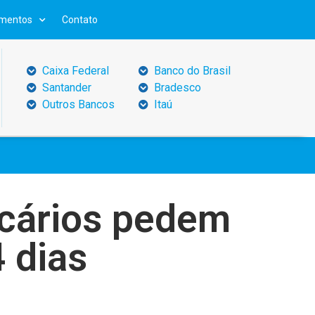
mentos
Contato
Caixa Federal
Banco do Brasil
Santander
Bradesco
Outros Bancos
Itaú
ancários pedem
 dias