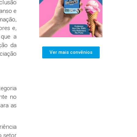
clusão
canso e
rmação,
ores e,
 que a
ção da
Ver mais convênios
ciação
tegoria
nte no
para as
riência
o setor