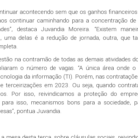
ontinuar acontecendo sem que os ganhos financeiros
os continuar caminhando para a concentração de 
es”, destaca Juvandia Moreira. “Existem manei
a, uma delas é a redução de jornada, outra, que 
mpleta.
estão na contramão de todas as demais atividades d
mpliaram o número de vagas. “A única área onde o
nologia da informação (TI). Porém, nas contrataçõe
 terceirizações em 2023. Ou seja, quando contrat
tos. Por isso, reivindicamos a proteção do empre
ara isso, mecanismos bons para a sociedade, p
esas”, pontua Juvandia.
 mesa desta terça, sobre cláusulas sociais, reivind