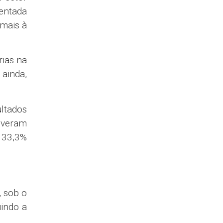
mentada
 mais à
rias na
 ainda,
ultados
tiveram
 33,3%
 sob o
uindo a