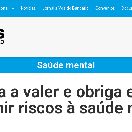
ional
Notícias
Jornal a Voz do Bancário
Convênios
Docu
Saúde mental
 a valer e obriga
ir riscos à saúde