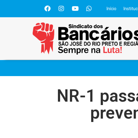
Início
Instituc
NR-1 passa
preven