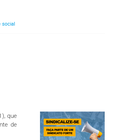
 social
1), que
nte de