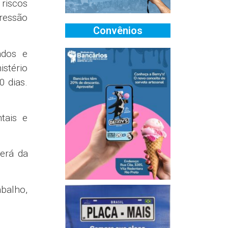
riscos
ressão
Convênios
ados e
stério
0 dias.
tais e
derá da
abalho,