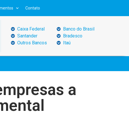
mentos
Contato
Caixa Federal
Banco do Brasil
Santander
Bradesco
Outros Bancos
Itaú
 empresas a
 mental