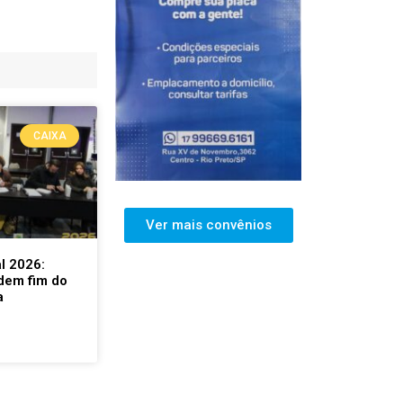
CAIXA
Ver mais convênios
l 2026:
dem fim do
a