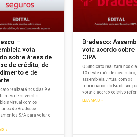
desco –
Bradesco: Assemb
mbleia vota
vota acordo sobre
do sobre áreas de
CIPA
ise de crédito, de
O Sindicato realizará nos dia
dimento e de
10 deste mês de novembro,
rte
assembleia virtual com os
funcionários do Bradesco p
icato realizará nos dias 9 e
votar o acordo coletivo refe
te mês de novembro,
LEIA MAIS »
leia virtual com os
nários do Bradesco
iamentos S/A para votar o
o
AIS »