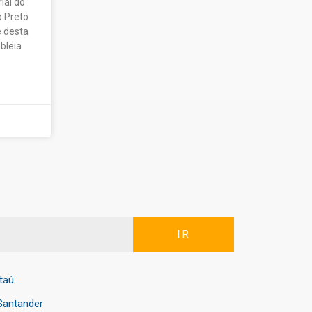
ial do
o Preto
e desta
bleia
IR
Itaú
Santander