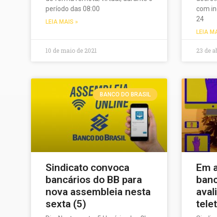
período das 08:00
com in
24
LEIA MAIS »
LEIA M
10 de maio de 2021
23 de a
BANCO DO BRASIL
Sindicato convoca
Em a
bancários do BB para
banc
nova assembleia nesta
aval
sexta (5)
tele