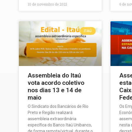
10 de novembro de 2021
6 de n
ITAÚ
Assembleia do Itaú
Asse
vota acordo coletivo
esta
nos dias 13 e 14 de
Cai
maio
Fede
O Sindicato dos Bancários de Rio
Os Em
Preto e Região realizará
Econô
assembleia extraordinária
assemb
específica do Banco Itaú Unibanco,
nesta 
de forma remota/virtual, durante o
decret