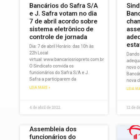
Bancários do Safra S/A
Sind
e J. Safra votam no dia
Banc
7 de abril acordo sobre
cha
sistema eletrônico de
asse
controle de jornada
ade
esta
Dia: 7 de abril Horário: das 10h às
22h Local
Dando 
virtual: www.bancariosriopreto.com.br
adequa
O Sindicato convida os
novo có
funcionários do Safra S/A e J.
Bancár
Safra a participarem da
nova 
LEIA MAIS »
LEIA M
4 de abril de 2022
12 de d
Assembleia dos
funcionários do