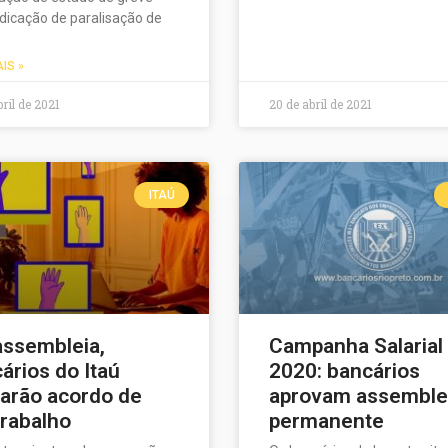
dicação de paralisação de
AIS »
bril de 2021
20 de abril de 2021
ITAÚ
ssembleia,
Campanha Salarial
ários do Itaú
2020: bancários
iarão acordo de
aprovam assemble
trabalho
permanente