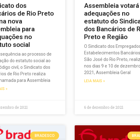
icato dos
Assembleia votará
ários de Rio Preto
adequações no
ma nova
estatuto do Sindic
mbleia para
dos Bancários de R
quações no
Preto e Região
tuto social
O Sindicato dos Empregado
Estabelecimentos Bancários
sequência ao processo de
São José do Rio Preto, reali
ção do estatuto social ao
nos dias 9 e 10 de dezembr
digo civil, o Sindicato dos
2021, Assembleia Geral
ios de Rio Preto realiza
chamada para Assembleia
LEIA MAIS »
AIS »
ezembro de 2021
6 de dezembro de 2021
BRADESCO
BRA