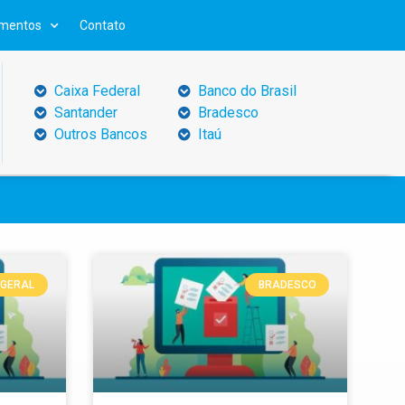
mentos
Contato
Caixa Federal
Banco do Brasil
Santander
Bradesco
Outros Bancos
Itaú
GERAL
BRADESCO