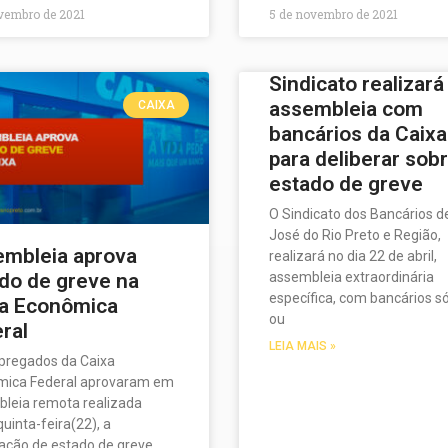
ovembro de 2021
5 de novembro de 2021
Sindicato realizará
assembleia com
CAIXA
bancários da Caixa
para deliberar sob
estado de greve
O Sindicato dos Bancários d
José do Rio Preto e Região,
mbleia aprova
realizará no dia 22 de abril,
assembleia extraordinária
do de greve na
específica, com bancários s
xa Econômica
ou
ral
LEIA MAIS »
pregados da Caixa
mica Federal aprovaram em
leia remota realizada
quinta-feira(22), a
ação de estado de greve