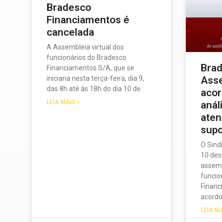
Bradesco
Financiamentos é
cancelada
A Assembleia virtual dos
funcionários do Bradesco
Bra
Financiamentos S/A, que se
iniciaria nesta terça-feira, dia 9,
Asse
das 8h até às 18h do dia 10 de
acor
LEIA MAIS »
anál
aten
supo
O Sind
10 des
assemb
funcio
Financ
acord
LEIA M