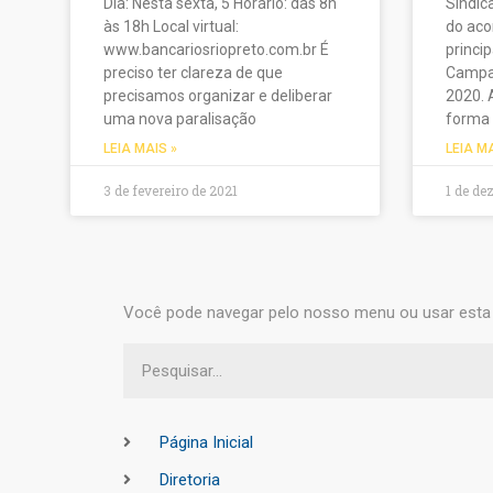
Dia: Nesta sexta, 5 Horário: das 8h
Sindic
às 18h Local virtual:
do aco
www.bancariosriopreto.com.br É
princi
preciso ter clareza de que
Campan
precisamos organizar e deliberar
2020. 
uma nova paralisação
forma 
LEIA MAIS »
LEIA M
3 de fevereiro de 2021
1 de de
Você pode navegar pelo nosso menu ou usar esta 
Página Inicial
Diretoria