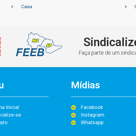
Caixa
Sindicaliz
Faça parte de um sindica
u
Mídias
a Inicial
Facebook
icalize-se
Instagram
ato
Whatsapp