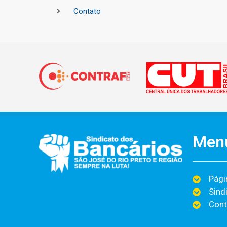
Contato
Men
Págin
Sind
Cont