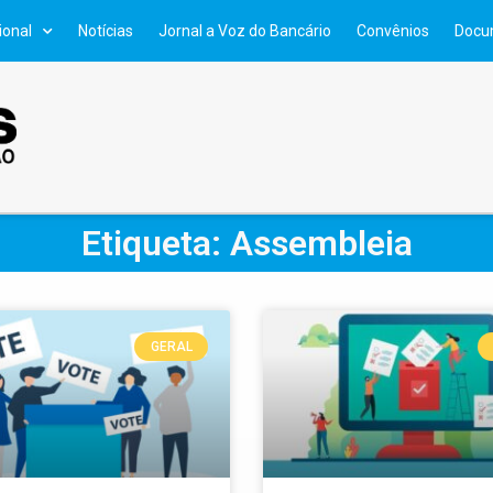
ional
Notícias
Jornal a Voz do Bancário
Convênios
Docu
Etiqueta: Assembleia
GERAL