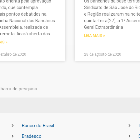
ato orienta pela aprovação
Os bancários da base territor
rdo, que contempla
Sindicato de São José do Ri
pais pontos debatidos na
e Região realizaram na noit
ha Nacional dos Bancários
quinta-feira(27), a 1ª Assem
Assembleia, realizada de
Geral Extraordinária
remota, ficará aberta das
LEIA MAIS »
AIS »
zembro de 2020
28 de agosto de 2020
barra de pesquisa:
Banco do Brasil
Bradesco