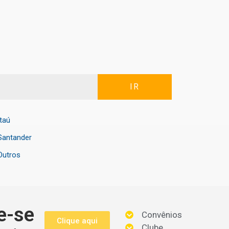
IR
Itaú
Santander
Outros
e-se
Convênios
Clique aqui
Clube