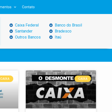
mentos
Contato
Caixa Federal
Banco do Brasil
Santander
Bradesco
Outros Bancos
Itaú
CAIXA
CAIXA