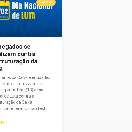
CAIXA
regados se
lizam contra
truturação da
a
nários da Caixa e entidades
entativas realizarão na
a quinta-feira(13) o Dia
al de Luta contra a
uturação da Caixa
ica Federal. O manifesto
AIS »