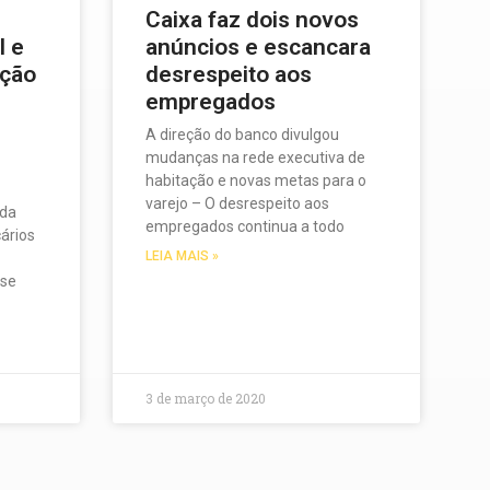
Caixa faz dois novos
l e
anúncios e escancara
nção
desrespeito aos
empregados
A direção do banco divulgou
mudanças na rede executiva de
habitação e novas metas para o
varejo – O desrespeito aos
 da
empregados continua a todo
ários
LEIA MAIS »
 se
3 de março de 2020