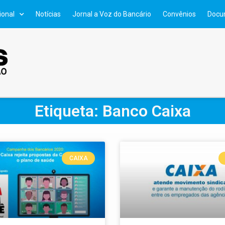
ional
Notícias
Jornal a Voz do Bancário
Convênios
Docu
Etiqueta: Banco Caixa
CAIXA