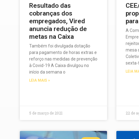
Resultado das
CEE/
cobranças dos
prop
empregados, Vired
para
anuncia redução de
A Comi
metas na Caixa
Empreg
rejeit
Também foi divulgada dotação
mesa 
para pagamento de horas extras e
Coleti
reforço nas medidas de prevenção
sexta-f
à Covid-19 A Caixa divulgou no
LEIA M
início da semana o
LEIA MAIS »
5 de março de 2021
22 de a