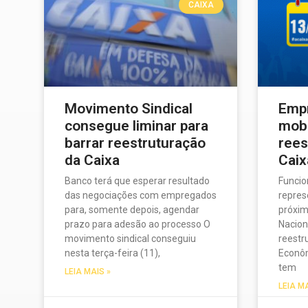
CAIXA
Movimento Sindical
Emp
consegue liminar para
mobi
barrar reestruturação
rees
da Caixa
Caix
Banco terá que esperar resultado
Funcio
das negociações com empregados
repres
para, somente depois, agendar
próxim
prazo para adesão ao processo O
Nacion
movimento sindical conseguiu
reestr
nesta terça-feira (11),
Econôm
tem
LEIA MAIS »
LEIA M