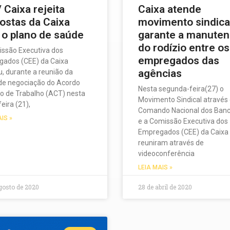
 Caixa rejeita
Caixa atende
ostas da Caixa
movimento sindica
 o plano de saúde
garante a manute
do rodízio entre os
ssão Executiva dos
empregados das
ados (CEE) da Caixa
agências
ou, durante a reunião da
de negociação do Acordo
Nesta segunda-feira(27) o
vo de Trabalho (ACT) nesta
Movimento Sindical através
eira (21),
Comando Nacional dos Banc
AIS »
e a Comissão Executiva dos
Empregados (CEE) da Caixa
reuniram através de
videoconferência
LEIA MAIS »
gosto de 2020
28 de abril de 2020