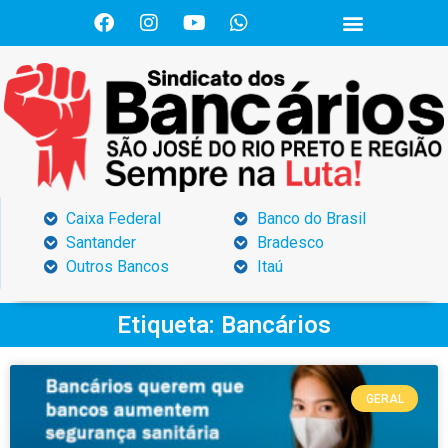
Caixa Federal
Banco do Brasil
Santander
Bradesco
Outros Bancos
Itaú
Etiqueta: Bancários
GERAL